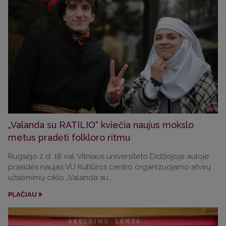
„Valanda su RATILIO“ kviečia naujus mokslo
metus pradėti folkloro ritmu
Rugsėjo 2 d. 18 val. Vilniaus universiteto Didžiojoje auloje
prasidės naujas VU Kultūros centro organizuojamo atvirų
užsiėmimų ciklo „Valanda su...
PLAČIAU