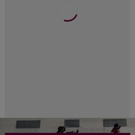
17
18
19
20
21
22
23
24
25
26
27
28
29
30
31
1
2
3
4
5
6
Artimiausi renginiai
Atvira repeticija „Valanda su RATILIO“ | Šokiai,
Rateliai, Žaidimai
Pradžia: 2026-09-02 18:00
Pabaiga: 2026-09-02 19:00
VISI RENGINIAI