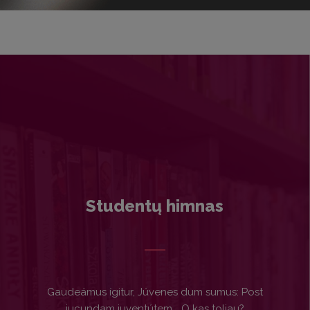
Studentų himnas
Gaudeámus ígitur, Júvenes dum sumus: Post
jucundam juventútem... O kas toliau?