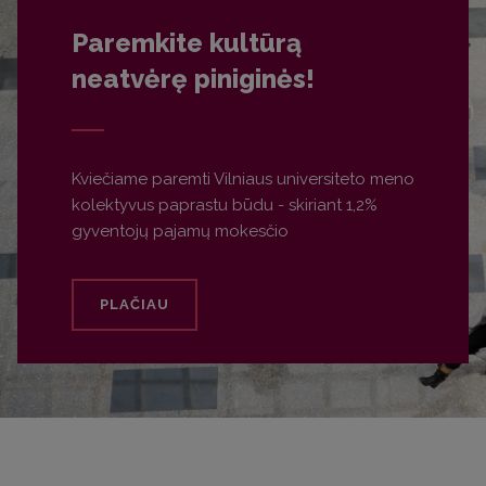
Paremkite kultūrą
neatvėrę piniginės!
Kviečiame paremti Vilniaus universiteto meno
kolektyvus paprastu būdu - skiriant 1,2%
gyventojų pajamų mokesčio
PLAČIAU