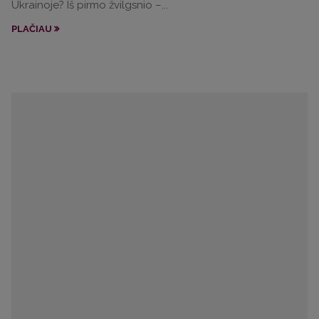
Ukrainoje? Iš pirmo žvilgsnio –...
PLAČIAU
Repertuaras
Rugpjūtis
2026
Pr
A
T
K
P
Š
S
27
28
29
30
31
1
2
3
4
5
6
7
8
9
10
11
12
13
14
15
16